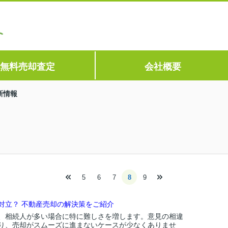
無料売却査定
会社概要
新情報
5
6
7
8
9
対立？ 不動産売却の解決策をご紹介
、相続人が多い場合に特に難しさを増します。意見の相違
り、売却がスムーズに進まないケースが少なくありませ