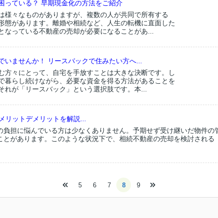
困っている？ 早期現金化の方法をご紹介
は様々なものがありますが、複数の人が共同で所有する
形態があります。離婚や相続など、人生の転機に直面した
となっている不動産の売却が必要になることがあ...
いませんか！ リースバックで住みたい方へ...
む方々にとって、自宅を手放すことは大きな決断です。し
で暮らし続けながら、必要な資金を得る方法があることを
それが「リースバック」という選択肢です。本...
リットデメリットを解説...
の負担に悩んでいる方は少なくありません。予期せず受け継いだ物件の
ことがあります。このような状況下で、相続不動産の売却を検討される
5
6
7
8
9