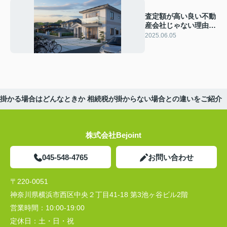
査定額が高い良い不動
産会社じゃない理由と
は？信頼できる会社の
2025.06.05
見極め方をご紹介
掛かる場合はどんなときか 相続税が掛からない場合との違いをご紹介
株式会社Bejoint
045-548-4765
お問い合わせ
〒220-0051
神奈川県横浜市西区中央２丁目41-18 第3池ヶ谷ビル2階
営業時間：
10:00-19:00
定休日：
土・日・祝