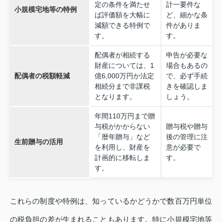
定の条件を満たせ
計一要件な
小規模宅地等の特例
ば評価額を大幅に
ど、細かな条
減額できる特例で
件がありま
す。
す。
配偶者が相続する
申告が必要な
財産については、1
場合もあるの
配偶者の税額軽減
億6,000万円か法定
で、必ず手続
相続分まで非課税
きを確認しま
となります。
しょう。
年間110万円まで贈
与税がかからない
贈与税や贈与
「暦年贈与」など
後の管理に注
生前贈与の活用
を利用し、財産を
意が必要で
計画的に移転しま
す。
す。
これらの制度や特例は、知っているかどうかで数百万円単位
の税負担の差が生まれることもあります。特に小規模宅地等