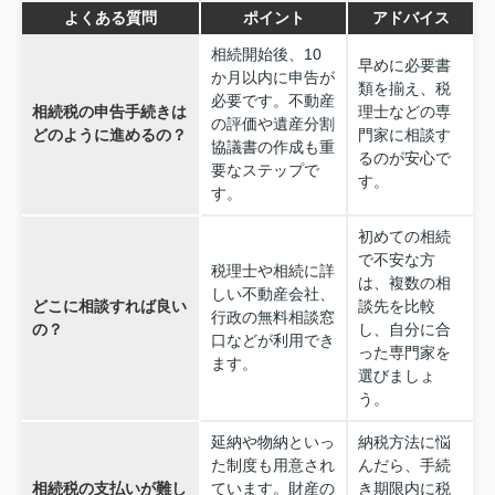
よくある質問
ポイント
アドバイス
相続開始後、10
早めに必要書
か月以内に申告が
類を揃え、税
必要です。不動産
相続税の申告手続きは
理士などの専
の評価や遺産分割
どのように進めるの？
門家に相談す
協議書の作成も重
るのが安心で
要なステップで
す。
す。
初めての相続
で不安な方
税理士や相続に詳
は、複数の相
しい不動産会社、
どこに相談すれば良い
談先を比較
行政の無料相談窓
の？
し、自分に合
口などが利用でき
った専門家を
ます。
選びましょ
う。
延納や物納といっ
納税方法に悩
た制度も用意され
んだら、手続
相続税の支払いが難し
ています。財産の
き期限内に税