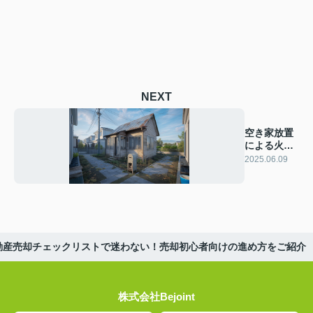
NEXT
空き家放置
による火災
リスクにつ
2025.06.09
いて
動産売却チェックリストで迷わない！売却初心者向けの進め方をご紹介
株式会社Bejoint