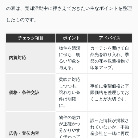
の表は、売却活動中に押さえておきたい主なポイントを整理
したものです。
チェック項目
ポイント
アドバイス
物件を清潔
カーテンを開けて自
に保ち、明
然光を取り入れ、季
内覧対応
るい印象を
節の花や観葉植物で
与える。
印象アップ。
柔軟に対応
しつつも、
事前に希望価格と下
価格・条件交渉
譲れない条
限価格を整理してお
件は明確
くことが大切です。
に。
物件の魅力
誤った情報が掲載さ
が正確かつ
れていないか、不動
分かりやす
広告・宣伝内容
産会社と一緒に再度
く伝わって