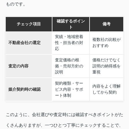
ものです。
確認するポイン
チェック項目
備考
ト
実績・地域密着
複数社の比較が
不動産会社の選定
性・担当者の対
おすすめ
応
査定価格の根
価格だけでなく
査定の内容
拠・売却方針の
説明の納得感を
説明
重視
契約種類・サー
内容をよく理解
媒介契約時の確認
ビス内容・サポ
してから契約
ート体制
このように、会社選びや査定時には確認すべきポイントがた
くさんありますが、一つひとつ丁寧にチェックすることで、