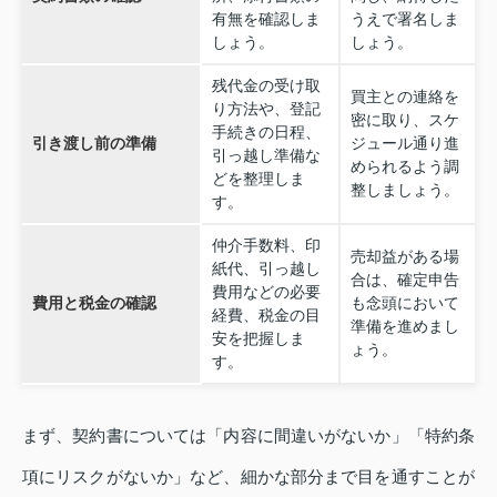
有無を確認しま
うえで署名しま
しょう。
しょう。
残代金の受け取
買主との連絡を
り方法や、登記
密に取り、スケ
手続きの日程、
引き渡し前の準備
ジュール通り進
引っ越し準備な
められるよう調
どを整理しま
整しましょう。
す。
仲介手数料、印
売却益がある場
紙代、引っ越し
合は、確定申告
費用などの必要
費用と税金の確認
も念頭において
経費、税金の目
準備を進めまし
安を把握しま
ょう。
す。
まず、契約書については「内容に間違いがないか」「特約条
項にリスクがないか」など、細かな部分まで目を通すことが