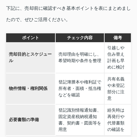
下記に、売却前に確認すべき基本ポイントを表にまとめまし
たので、ぜひご活用ください。
ポイント
チェック内容
備考
引越しや
売却目的とスケジュー
売却理由を明確にし、
住み替え
ル
希望時期や条件を整理
計画も早
めに検討
共有名義
登記簿謄本や権利証で
や未登記
物件情報・権利関係
所有者・面積・抵当権
部分に注
などを確認
意
登記識別情報通知書、
紛失時は
固定資産税納税通知
再発行や
必要書類の準備
書、契約書・図面等を
代替書類
用意
の確認を