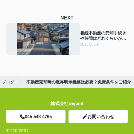
NEXT
相続不動産の売却手続き
や時間はどれくらいかご
存知ですか 相続した不動
2025.06.02
産を現金化する流れをご
紹介
ブログ
不動産売却時の境界明示義務は必要？免責条件をご紹介
株式会社Bejoint
045-548-4765
お問い合わせ
〒220-0051