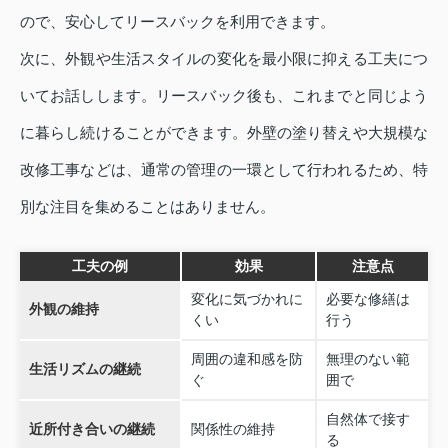
ので、安心してリースバックを利用できます。
次に、外観や生活スタイルの変化を最小限に抑える工夫につ
いてお話しします。リースバック後も、これまでと同じよう
に暮らし続けることができます。外壁の塗り替えや大規模な
改修工事などは、通常の管理の一環として行われるため、特
別な注目を集めることはありません。
工夫の例
効果
注意点
変化に気づかれに
必要な修繕は
外観の維持
くい
行う
周囲の違和感を防
無理のない範
生活リズムの継続
ぐ
囲で
自然体で接す
近所付き合いの継続
関係性の維持
る