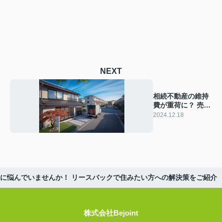
NEXT
相続不動産の維持
費が重荷に？ 売却
のメリットデメリ
2024.12.18
ットを解説
に悩んでいませんか！ リースバックで住みたい方への解決策をご紹介
株式会社Bejoint